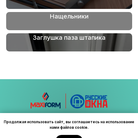
Нащельники
Заглушка паза штапика
© ГК "Максиформ и Русские окна"
Продолжая использовать сайт, вы соглашаетесь на использование
2025
нами файлов cookie.